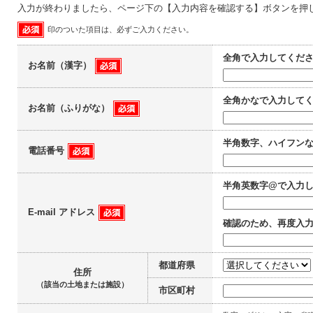
入力が終わりましたら、ページ下の【入力内容を確認する】ボタンを押
印のついた項目は、必ずご入力ください。
全角で入力してくだ
お名前（漢字）
全角かなで入力して
お名前（ふりがな）
半角数字、ハイフン
電話番号
半角英数字@で入力
E-mail アドレス
確認のため、再度入
都道府県
住所
（該当の土地または施設）
市区町村