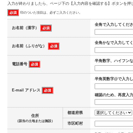
入力が終わりましたら、ページ下の【入力内容を確認する】ボタンを押
印のついた項目は、必ずご入力ください。
全角で入力してくだ
お名前（漢字）
全角かなで入力して
お名前（ふりがな）
半角数字、ハイフン
電話番号
半角英数字@で入力
E-mail アドレス
確認のため、再度入
都道府県
住所
（該当の土地または施設）
市区町村